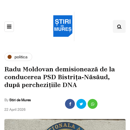
politica
Radu Moldovan demisionează de la
conducerea PSD Bistrița-Năsăud,
după perchezițiile DNA
By
Stiri de Mures
,
22 April 2026