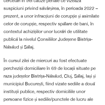
cercetări în trei cauze penale ce vizează
suspiciuni privind săvârșirea, în perioada 2022 –
prezent, a unor infracțiuni de corupție și asimilate
celor de corupție, respectiv spălare de bani, în
contextul achizițiilor unor lucrări de utilitate
publică la nivelul Consiliilor Județene Bistrița-
Năsăud și Sălaj.
În cursul zilei de miercuri au fost efectuate
percheziții domiciliare în 69 de locații situate pe
raza județelor Bistrița-Năsăud, Cluj, Sălaj, Iași și
municipiul București, fiind vizate sediile a două
instituții publice, respectiv domiciliile unor
persoane fizice și sediile/punctele de lucru ale