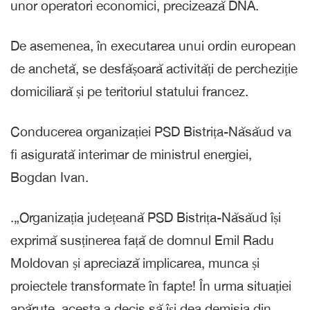
unor operatori economici, precizează DNA.
De asemenea, în executarea unui ordin european
de anchetă, se desfășoară activități de percheziție
domiciliară și pe teritoriul statului francez.
Conducerea organizației PSD Bistrița-Năsăud va
fi asigurată interimar de ministrul energiei,
Bogdan Ivan.
.„Organizația județeană PSD Bistrița-Năsăud își
exprimă susținerea față de domnul Emil Radu
Moldovan și apreciază implicarea, munca și
proiectele transformate în fapte! În urma situației
apărute, acesta a decis să își dea demisia din