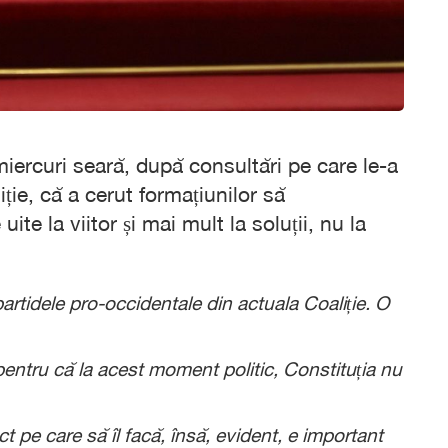
iercuri seară, după consultări pe care le-a
ție, că a cerut formațiunilor să
ite la viitor și mai mult la soluții, nu la
artidele pro-occidentale din actuala Coaliție. O
pentru că la acest moment politic, Constituția nu
ct pe care să îl facă, însă, evident, e important