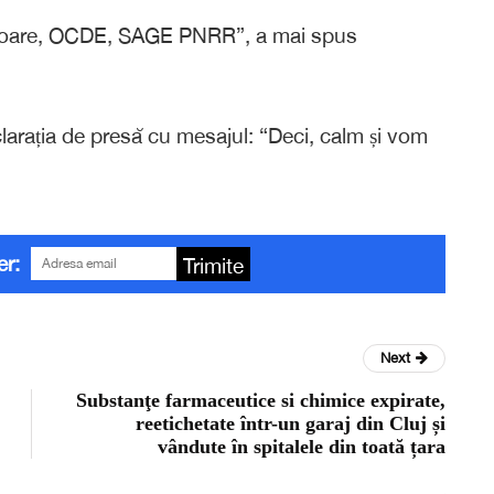
ătoare, OCDE, SAGE PNRR”, a mai spus
clarația de presă cu mesajul: “Deci, calm și vom
er:
Trimite
Next
Substanţe farmaceutice si chimice expirate,
reetichetate într-un garaj din Cluj și
vândute în spitalele din toată țara