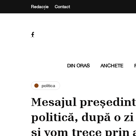
Redacție
Contact
DIN ORAS
ANCHETE
politica
Mesajul președinte
politică, după o z
și vom trece prin 