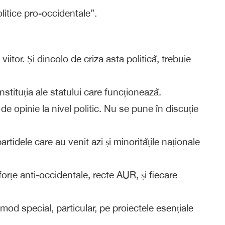
litice pro-occidentale”.
itor. Și dincolo de criza asta politică, trebuie
tituția ale statului care funcționează.
de opinie la nivel politic. Nu se pune în discuție
tidele care au venit azi și minoritățile naționale
rțe anti-occidentale, recte AUR, și fiecare
mod special, particular, pe proiectele esențiale