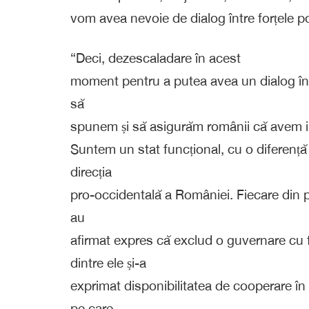
vom avea nevoie de dialog între forțele po
“Deci, dezescaladare în acest
moment pentru a putea avea un dialog în vi
să
spunem și să asigurăm românii că avem ins
Suntem un stat funcțional, cu o diferență 
direcția
pro-occidentală a României. Fiecare din par
au
afirmat expres că exclud o guvernare cu fo
dintre ele și-a
exprimat disponibilitatea de cooperare în 
pe care