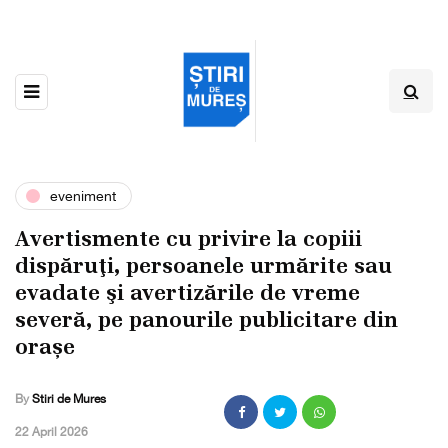
eveniment
Avertismente cu privire la copiii
dispăruţi, persoanele urmărite sau
evadate şi avertizările de vreme
severă, pe panourile publicitare din
orașe
By
Stiri de Mures
,
22 April 2026