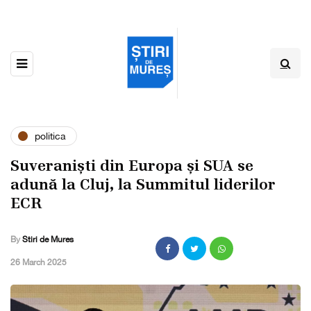
politica
Suveraniști din Europa și SUA se
adună la Cluj, la Summitul liderilor
ECR
By
Stiri de Mures
,
26 March 2025