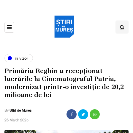
in vizor
Primăria Reghin a recepționat
lucrările la Cinematograful Patria,
modernizat printr-o investiție de 20,2
milioane de lei
By
Stiri de Mures
,
26 March 2025