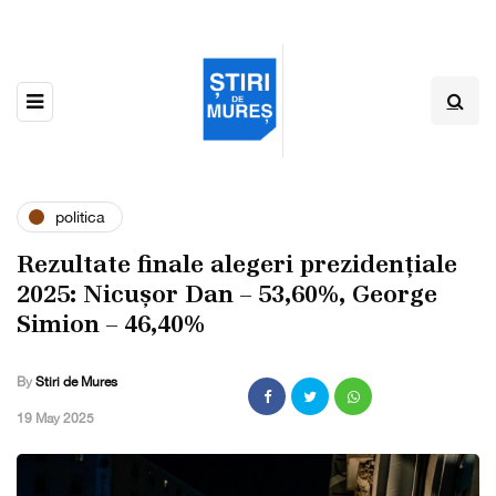
politica
Rezultate finale alegeri prezidențiale
2025: Nicușor Dan – 53,60%, George
Simion – 46,40%
By
Stiri de Mures
,
19 May 2025