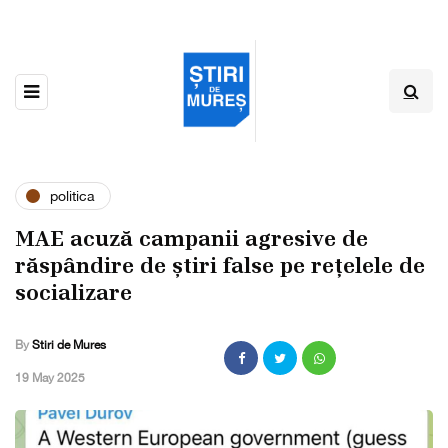
politica
MAE acuză campanii agresive de
răspândire de știri false pe rețelele de
socializare
By
Stiri de Mures
,
19 May 2025