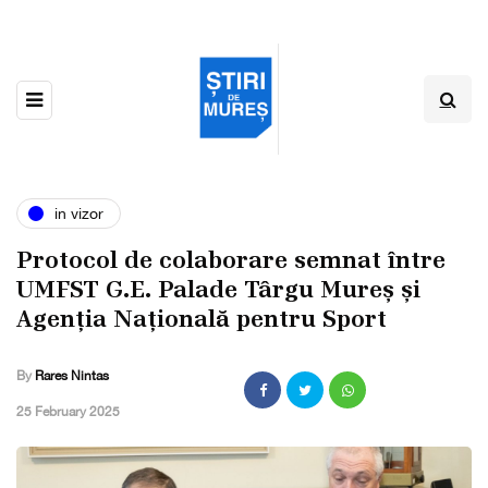
in vizor
Protocol de colaborare semnat între
UMFST G.E. Palade Târgu Mureș și
Agenția Națională pentru Sport
By
Rares Nintas
,
25 February 2025