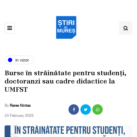
in vizor
Burse în străinătate pentru studenți,
doctoranzi sau cadre didactice la
UMFST
By
Rares Nintas
,
24 February 2025