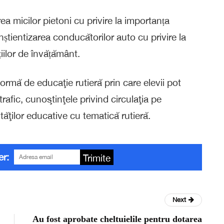
ea micilor pietoni cu privire la importanța
conștientizarea conducătorilor auto cu privire la
țiilor de învățământ.
formă de educaţie rutieră prin care elevii pot
trafic, cunoştinţele privind circulaţia pe
ităţilor educative cu tematică rutieră.
er:
Trimite
Next
Au fost aprobate cheltuielile pentru dotarea