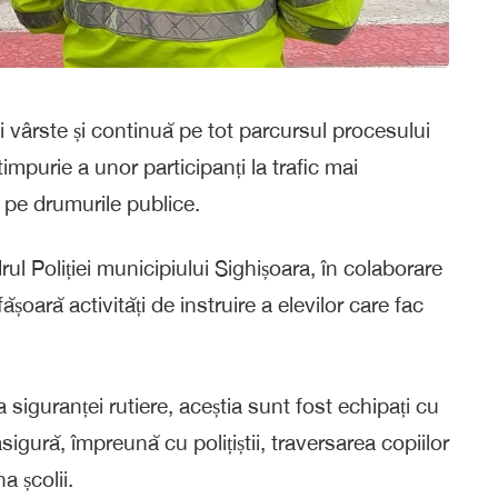
i vârste și continuă pe tot parcursul procesului
impurie a unor participanți la trafic mai
 pe drumurile publice.
l Poliției municipiului Sighișoara, în colaborare
oară activități de instruire a elevilor care fac
a siguranței rutiere, aceștia sunt fost echipați cu
asigură, împreună cu polițiștii, traversarea copiilor
a școlii.