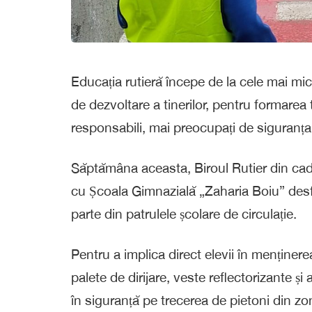
Educația rutieră începe de la cele mai mic
de dezvoltare a tinerilor, pentru formarea t
responsabili, mai preocupați de siguranța
Săptămâna aceasta, Biroul Rutier din cadru
cu Școala Gimnazială „Zaharia Boiu” desfăș
parte din patrulele școlare de circulație.
Pentru a implica direct elevii în menținere
palete de dirijare, veste reflectorizante și 
în siguranță pe trecerea de pietoni din zon