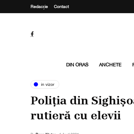
Redacție
Contact
DIN ORAS
ANCHETE
in vizor
Poliția din Sighiș
rutieră cu elevii