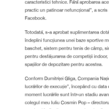
caracteristici tehnice. Fără aprobarea aces
practic un patinoar nefuncțional”, a scri
Facebook.
Totodată, s-a aprobat suplimentarea dotări
îndeplini funcțiunea unei baze sportive mu
baschet, sistem pentru tenis de câmp, si
pentru desfășurarea de competiții indoor, 
spațiilor de depozitare pentru acestea.
Conform Dumitriței Gliga, Compania Națion
lucrărilor de execuție”, începând cu dat
moment lucrările sunt într-un stadiu avans
colegul meu Iuliu Cosmin Pop – directoru