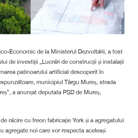
nico-Economic de la Ministerul Dezvoltării, a fost
 de investiții „Lucrări de construcții și instalații
marea patinoarului artificial descoperit în
orespunzătoare, municipiul Târgu Mureș, strada
ureș”, a anunțat deputata PSD de Mureș,
de răcire cu freon fabricație York și a agregatului
cu agregate noi care vor respecta aceleași