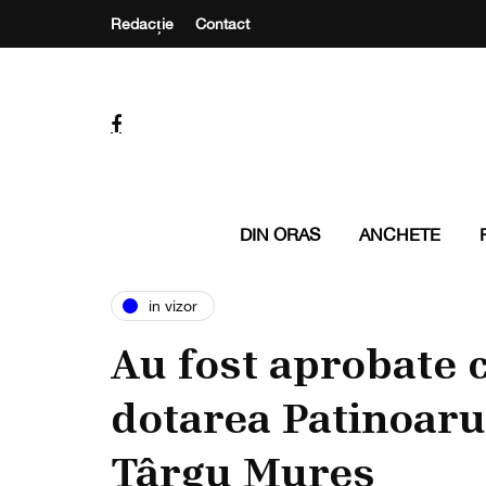
Redacție
Contact
DIN ORAS
ANCHETE
in vizor
Au fost aprobate c
dotarea Patinoaru
Târgu Mureș