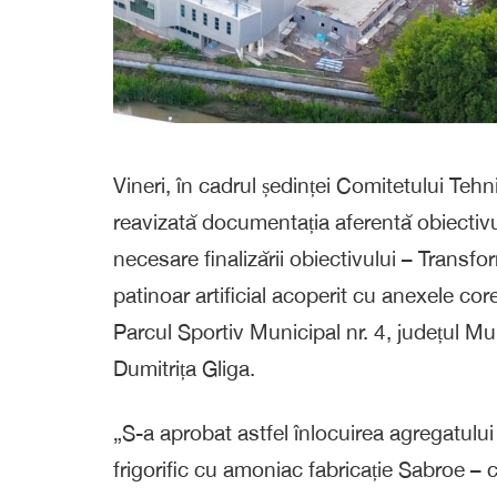
Vineri, în cadrul ședinței Comitetului Teh
reavizată documentația aferentă obiectivului
necesare finalizării obiectivului – Transfor
patinoar artificial acoperit cu anexele c
Parcul Sportiv Municipal nr. 4, județul M
Dumitrița Gliga.
„S-a aprobat astfel înlocuirea agregatului 
frigorific cu amoniac fabricație Sabroe – 