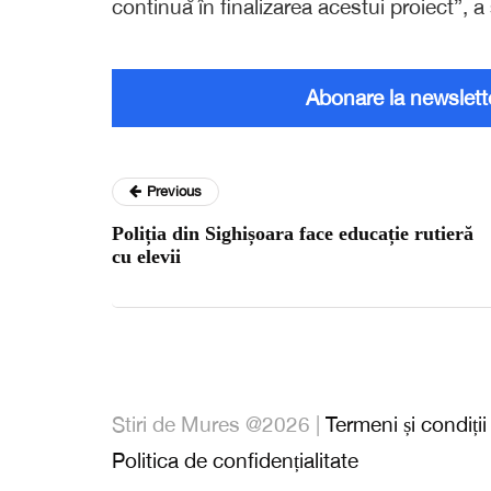
continuă în finalizarea acestui proiect”,
Abonare la newslett
Previous
Poliția din Sighișoara face educație rutieră
cu elevii
Stiri de Mures @2026 |
Termeni și condiții
Politica de confidențialitate