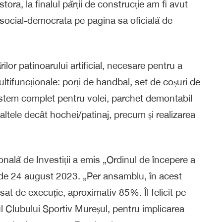
tora, la finalul părții de construcție am fi avut
s social-democrata pe pagina sa oficială de
lor patinoarului artificial, necesare pentru a
ltifuncționale: porți de handbal, set de coșuri de
stem complet pentru volei, parchet demontabil
altele decât hochei/patinaj, precum și realizarea
ală de Investiții a emis „Ordinul de începere a
a de 24 august 2023. „Per ansamblu, în acest
at de execuție, aproximativ 85%. Îl felicit pe
l Clubului Sportiv Mureșul, pentru implicarea