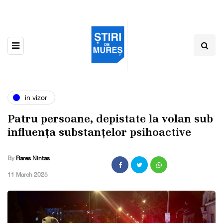
in vizor
Patru persoane, depistate la volan sub
influența substanțelor psihoactive
By
Rares Nintas
,
11 March 2025