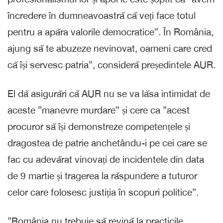
încredere în dumneavoastră că veți face totul
pentru a apăra valorile democratice”. În România,
ajung să te abuzeze nevinovat, oameni care cred
că își servesc patria”, consideră președintele AUR.
El dă asigurări că AUR nu se va lăsa intimidat de
aceste ”manevre murdare” și cere ca ”acest
procuror să își demonstreze competențele și
dragostea de patrie anchetându-i pe cei care se
fac cu adevărat vinovați de incidentele din data
de 9 martie și tragerea la răspundere a tuturor
celor care folosesc justiția în scopuri politice”.
”România nu trebuie să revină la practicile