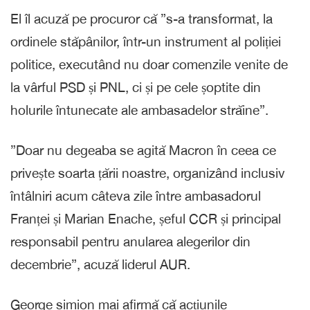
El îl acuză pe procuror că ”s-a transformat, la
ordinele stăpânilor, într-un instrument al poliției
politice, executând nu doar comenzile venite de
la vârful PSD și PNL, ci și pe cele șoptite din
holurile întunecate ale ambasadelor străine”.
”Doar nu degeaba se agită Macron în ceea ce
privește soarta țării noastre, organizând inclusiv
întâlniri acum câteva zile între ambasadorul
Franței și Marian Enache, șeful CCR și principal
responsabil pentru anularea alegerilor din
decembrie”, acuză liderul AUR.
George simion mai afirmă că acțiunile