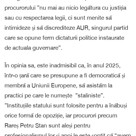
procurorului ”nu mai au nicio legătura cu justiția
sau cu respectarea legii, ci sunt menite să
intimideze și să discrediteze AUR, singurul partid
care se opune ferm dictaturii politice instaurate
de actuala guvernare”.
În opinia sa, este inadmisibil ca, în anul 2025,
într-o țară care se presupune a fi democratică și
membră a Uniunii Europene, să asistăm la
practici pe care le numește ”staliniste”.
”Instituțiile statului sunt folosite pentru a înăbuși
orice formă de opoziție, iar procurori precum
Rareș Petru Stan sunt aleși pentru
profesionalismul lor și apoi le este șoptit că “avem