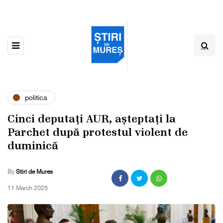
politica
Cinci deputați AUR, așteptați la
Parchet după protestul violent de
duminică
By
Stiri de Mures
,
11 March 2025