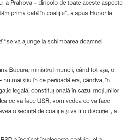
tru la Prahova – dincolo de toate aceste aspecte
utăm prima dată în coaliție”, a spus Hunor la
ă “se va ajunge la schimbarea doamnei
na Bucura, ministrul muncii, când tot așa, o
 nu mai știu în ce perioadă era, cândva, în
ație legală, constituțională în cazul moțiunilor
edea ce va face USR, vom vedea ce va face
a o ședință de coaliție și va fi o discuție”, a
PSD a încălcat înțelegerea coaliției, el a