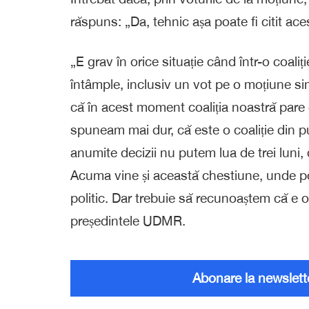
răspuns: „Da, tehnic așa poate fi citit ace
„E grav în orice situație când într-o coaliț
întâmple, inclusiv un vot pe o moțiune si
că în acest moment coaliția noastră pare
spuneam mai dur, că este o coaliție din p
anumite decizii nu putem lua de trei luni, 
Acuma vine și această chestiune, unde poți
politic. Dar trebuie să recunoaștem că e o
președintele UDMR.
Abonare la newslett