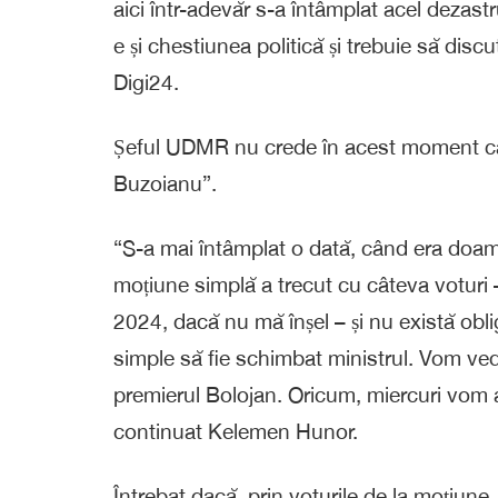
aici într-adevăr s-a întâmplat acel dezas
e și chestiunea politică și trebuie să disc
Digi24.
Șeful UDMR nu crede în acest moment c
Buzoianu”.
“S-a mai întâmplat o dată, când era doam
moțiune simplă a trecut cu câteva voturi –
2024, dacă nu mă înșel – și nu există oblig
simple să fie schimbat ministrul. Vom v
premierul Bolojan. Oricum, miercuri vom ave
continuat Kelemen Hunor.
Întrebat dacă, prin voturile de la moțiune, 