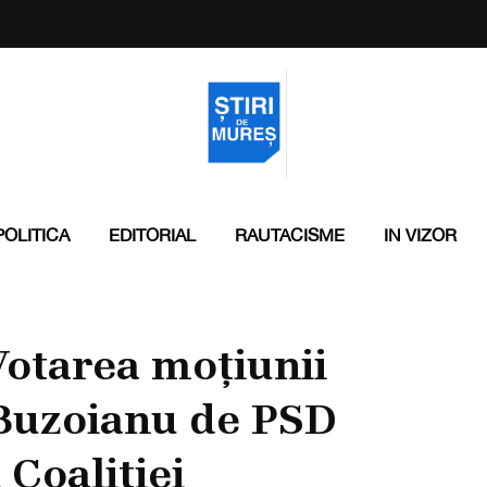
POLITICA
EDITORIAL
RAUTACISME
IN VIZOR
otarea moțiunii
 Buzoianu de PSD
 Coaliției