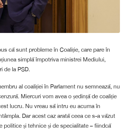
 că sunt probleme în Coaliție, care pare în
iunea simplă împotriva ministrei Mediului,
ri de la PSD.
n membru al coaliției în Parlament nu semnează, nu
nzură. Miercuri vom avea o ședință de coaliție
est lucru. Nu vreau să intru eu acuma în
întâmpla. Dar acest caz arată ceea ce s-a văzut
politice și tehnice și de specialitate – fiindcă