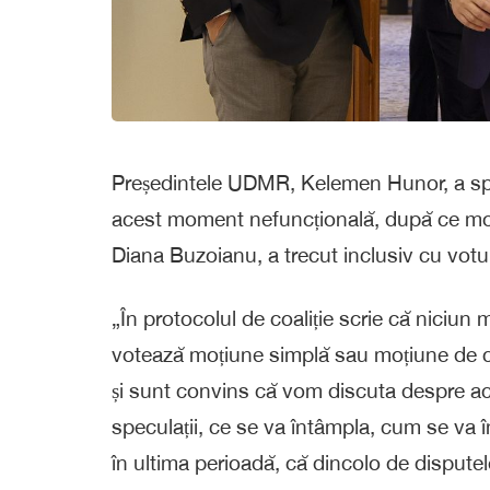
Președintele UDMR, Kelemen Hunor, a spus
acest moment nefuncțională, după ce moț
Diana Buzoianu, a trecut inclusiv cu votu
„În protocolul de coaliție scrie că niciu
votează moțiune simplă sau moțiune de ce
și sunt convins că vom discuta despre ac
speculații, ce se va întâmpla, cum se va 
în ultima perioadă, că dincolo de disputele 