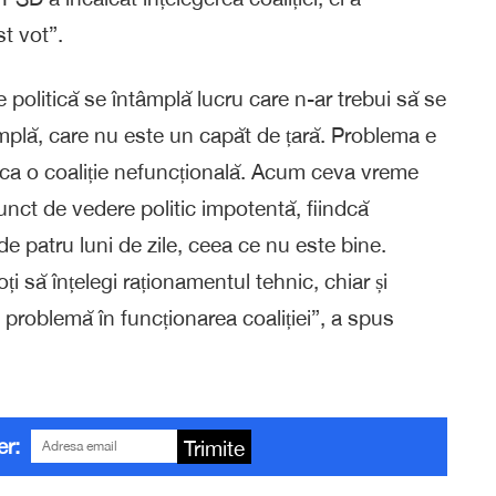
st vot”.
ie politică se întâmplă lucru care n-ar trebui să se
mplă, care nu este un capăt de țară. Problema e
 ca o coaliție nefuncțională. Acum ceva vreme
unct de vedere politic impotentă, fiindcă
de patru luni de zile, ceea ce nu este bine.
 să înțelegi raționamentul tehnic, chiar și
 problemă în funcționarea coaliției”, a spus
er:
Trimite