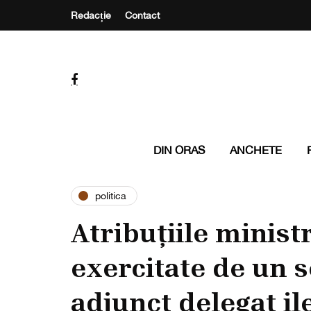
Redacție
Contact
DIN ORAS
ANCHETE
politica
Atribuțiile minist
exercitate de un 
adjunct delegat il