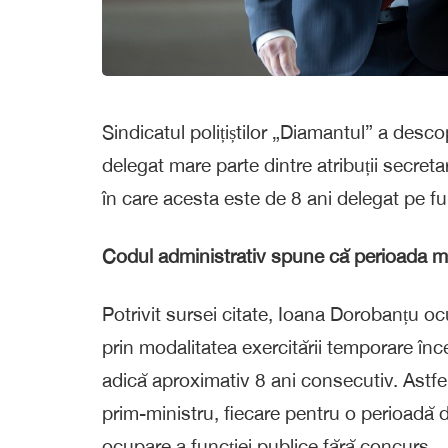
Sindicatul polițiștilor „Diamantul” a desco
delegat mare parte dintre atribuții secretar
în care acesta este de 8 ani delegat pe fu
Codul administrativ spune că perioada m
Potrivit sursei citate, Ioana Dorobanțu o
prin modalitatea exercitării temporare în
adică aproximativ 8 ani consecutiv. Astfe
prim-ministru, fiecare pentru o perioadă d
ocupare a funcției publice fără concurs.