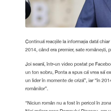
Continuă reacțiile la informația dată chiar
2014, când era premier, sate românești, p
Joi seară, într-un video postat pe Facebo
un ton sobru, Ponta a spus că vrea să ex
un lider în momente de criză”, iar “în 2014
românilor”.
“Niciun român nu a fost în pericol în zona
Nici măcar casa Domnului Dinescu, am ve