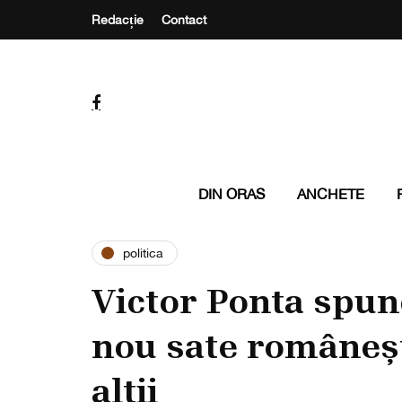
Redacție
Contact
DIN ORAS
ANCHETE
politica
Victor Ponta spun
nou sate româneșt
alții