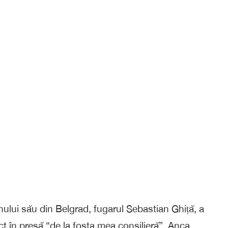
enului său din Belgrad, fugarul Sebastian Ghiță, a
ct în presă “de la fosta mea consilieră”, Anca