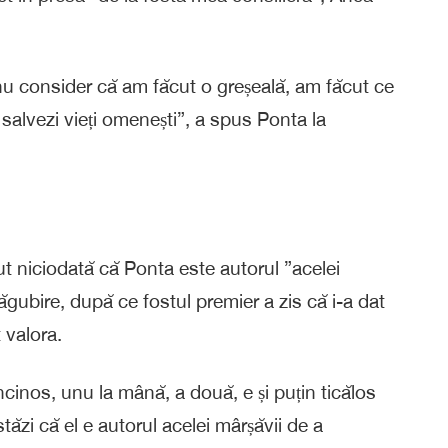
nu consider că am făcut o greșeală, am făcut ce
 salvezi vieți omenești”, a spus Ponta la
t niciodată că Ponta este autorul ”acelei
ăgubire, după ce fostul premier a zis că i-a dat
 valora.
inos, unu la mână, a două, e și puțin ticălos
tăzi că el e autorul acelei mârșăvii de a