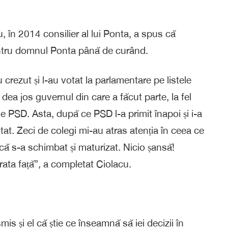
, în 2014 consilier al lui Ponta, a spus că
tru domnul Ponta până de curând.
 crezut și l-au votat la parlamentare pe listele
 dea jos guvernul din care a făcut parte, la fel
e PSD. Asta, după ce PSD l-a primit înapoi și i-a
at. Zeci de colegi mi-au atras atenția în ceea ce
că s-a schimbat și maturizat. Nicio șansă!
ata față”, a completat Ciolacu.
is și el că știe ce înseamnă să iei decizii în