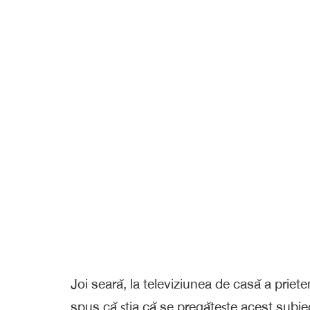
Joi seară, la televiziunea de casă a priet
spus că știa că se pregătește acest subie