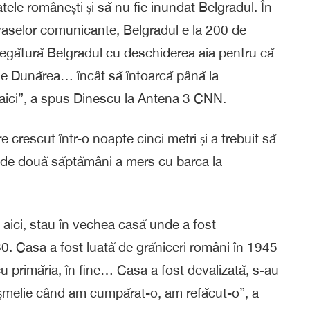
tele românești și să nu fie inundat Belgradul. În
vaselor comunicante, Belgradul e la 200 de
o legătură Belgradul cu deschiderea aia pentru că
fle Dunărea… încât să întoarcă până la
 aici”, a spus Dinescu la Antena 3 CNN.
 crescut într-o noapte cinci metri și a trebuit să
me de două săptămâni a mers cu barca la
 aici, stau în vechea casă unde a fost
. Casa a fost luată de grăniceri români în 1945
 primăria, în fine… Casa a fost devalizată, s-au
coșmelie când am cumpărat-o, am refăcut-o”, a