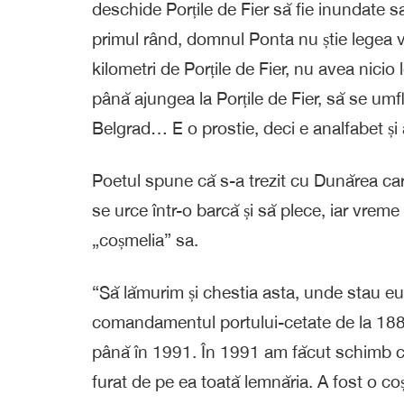
deschide Porțile de Fier să fie inundate sa
primul rând, domnul Ponta nu știe legea 
kilometri de Porțile de Fier, nu avea nici
până ajungea la Porțile de Fier, să se um
Belgrad… E o prostie, deci e analfabet și
Poetul spune că s-a trezit cu Dunărea care
se urce într-o barcă și să plece, iar vre
„coșmelia” sa.
“Să lămurim și chestia asta, unde stau eu
comandamentul portului-cetate de la 1880
până în 1991. În 1991 am făcut schimb cu
furat de pe ea toată lemnăria. A fost o 