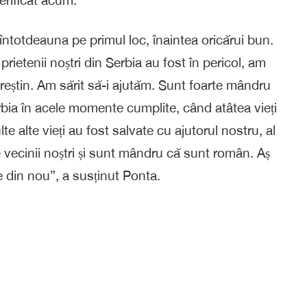
întotdeauna pe primul loc, înaintea oricărui bun.
 prietenii noștri din Serbia au fost în pericol, am
reștin. Am sărit să-i ajutăm. Sunt foarte mândru
rbia în acele momente cumplite, când atâtea vieți
te alte vieți au fost salvate cu ajutorul nostru, al
 vecinii noștri și sunt mândru că sunt român. Aș
ce din nou”, a susținut Ponta.