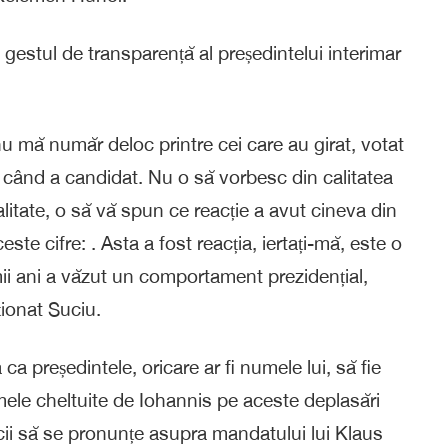
 gestul de transparență al președintelui interimar
 mă număr deloc printre cei care au girat, votat
i când a candidat. Nu o să vorbesc din calitatea
litate, o să vă spun ce reacție a avut cineva din
ceste cifre:
. Asta a fost reacția, iertați-mă, este o
mii ani a văzut un comportament prezidențial,
ționat Suciu.
a președintele, oricare ar fi numele lui, să fie
sumele cheltuite de Iohannis pe aceste deplasări
icii să se pronunțe asupra mandatului lui Klaus