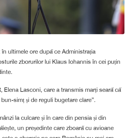
at în ultimele ore după ce Administrația
sturile zborurilor lui Klaus Iohannis în cei puțin
inte.
R, Elena Lasconi, care a transmis marți seară că
un-simț și de reguli bugetare clare”.
ânzi la culcare și în care din pensia și din
răiește, un președinte care zboară cu avioane
o este o aberație pe care România nu mai are