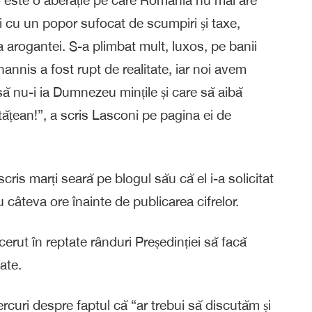
și cu un popor sufocat de scumpiri și taxe,
arogantei. S-a plimbat mult, luxos, pe banii
hannis a fost rupt de realitate, iar noi avem
să nu-i ia Dumnezeu mințile și care să aibă
tățean!”, a scris Lasconi pe pagina ei de
ris marți seară pe blogul său că el i-a solicitat
u câteva ore înainte de publicarea cifrelor.
cerut în reptate rânduri Președinției să facă
ate.
curi despre faptul că “ar trebui să discutăm și