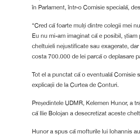
în Parlament, într-o Comisie specială, des
“Cred că foarte mulți dintre colegii mei n
Eu nu mi-am imaginat că e posibil, știam p
cheltuieli nejustificate sau exagerate, d
costa 700.000 de lei parcă o deplasare p
Tot el a punctat că o eventuală Comisie s
explicații de la Curtea de Conturi.
Președintele UDMR, Kelemen Hunor, a tran
că Ilie Bolojan a desecretizat aceste cheltu
Hunor a spus că mofturile lui Iohannis au 