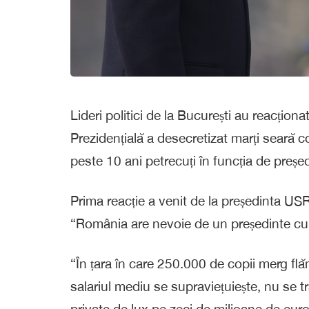
Lideri politici de la București au reacțion
Prezidențială a desecretizat marți seară co
peste 10 ani petrecuți în funcția de președ
Prima reacție a venit de la președinta US
“România are nevoie de un președinte cu b
“În țara în care 250.000 de copii merg flăm
salariul mediu se supraviețuiește, nu se t
private de lux pe zeci de milioane de eur