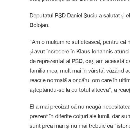
Deputatul PSD Daniel Suciu a salutat și el
Bolojan.
“Am o mulțumire sufletească, pentru că nu
și avut încredere în Klaus Iohannis atunc
de reprezentat al PSD, deși am această ca
familia mea, mult mai în vârstă, văzând a
reacție normală a oricărui om care în ulti
așteptându-se la cu totul altceva”, a reac
El a mai precizat că nu neagă necesitatea c
prezent în diferite colțuri ale lumii, dar 
sunt prea mari și nu mai trebuie ca “istor