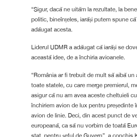
“Sigur, dacă ne uităm la rezultate, la ben
politic, bineînțeles, iarăși putem spune că
adăugat acesta.
Liderul UDMR a adăugat că iarăși se dove
această idee, de a închiria avioanele.
“România ar fi trebuit de mult să aibă un 
toate statele, cu care merge premierul, mer
asigur că nu am avea aceste cheltuieli cu 
închiriem avion de lux pentru președinte î
avion de linie. Deci, din acest punct de v
europeană, ca să nu vorbim de toată Euro
stat, pentru șeful de Guvern”, a conchis