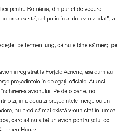
eficii pentru România, din punct de vedere
 nu prea există, cel puțin în al doilea mandat”, a
dește, pe termen lung, că nu e bine să mergi pe
avion înregistrat la Forțele Aeriene, așa cum au
ge președintele în delegații oficiale. Atunci
închirierea avionului. Pe de o parte, noi
ntr-o zi, în a doua zi președintele merge cu un
edere, nu cred că mai există vreun stat în lumea
pa, care să nu aibă un avion pentru șeful de
 Kelemen Hunor.