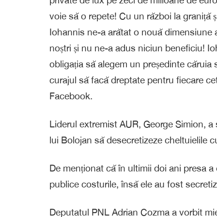
voie să o repete! Cu un război la graniță 
Iohannis ne-a arătat o nouă dimensiune a 
noștri și nu ne-a adus niciun beneficiu! Io
obligația să alegem un președinte căruia 
curajul să facă dreptate pentru fiecare ce
Facebook.
Liderul extremist AUR, George Simion, a sc
lui Bolojan să desecretizeze cheltuielile c
De menționat că în ultimii doi ani presa a 
publice costurile, însă ele au fost secretiz
Deputatul PNL Adrian Cozma a vorbit mier