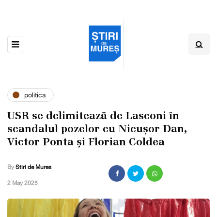
politica
USR se delimitează de Lasconi în
scandalul pozelor cu Nicușor Dan,
Victor Ponta și Florian Coldea
By
Stiri de Mures
,
2 May 2025