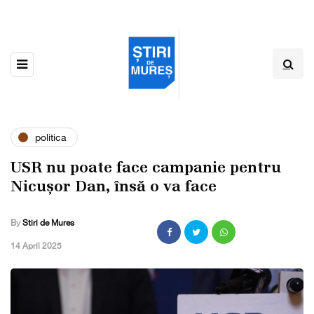
politica
USR nu poate face campanie pentru
Nicușor Dan, însă o va face
By
Stiri de Mures
,
14 April 2025