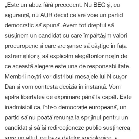
„Este un abuz fără precedent. Nu BEC și, cu
siguranță, nu AUR decid ce are voie un partid
democratic să spună. Avem tot dreptul să
susținem un candidat cu care împărtășim valori
proeuropene și care are șanse să câștige în fața
extremiștilor și să explicăm alegătorilor noștri de
ce această alegere este una de responsabilitate.
Membrii noștri vor distribui mesajele lui Nicușor
Dan și vom contesta decizia în instanță. Vom
apăra libertatea de exprimare până la capăt. Este
inadmisibil ca, într-o democrație europeană, un
partid să nu poată renunța la sprijinul pentru un
candidat și să își redirecționeze public susținerea
spre un altul, pe baza datelor sociologice, a