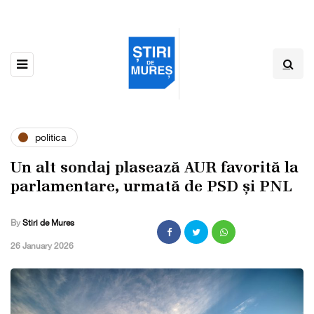
politica
Un alt sondaj plasează AUR favorită la
parlamentare, urmată de PSD și PNL
By
Stiri de Mures
,
26 January 2026