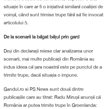
situație în care ar fi o inițiativă similară coaliției de
voință, când sunt trimise trupe fără să fie invocat
articolului 5.
De la scenarii la băgat bățul prin gard
Deși din declarații reiese clar analizarea unor
scenarii, mai multe publicații din România au
indus ideea că țara noastră este pe punctul de a
trimite trupe, dacă situația o impune.
Gandul.ro si PS News sunt două dintre
publicațiile care au titrat: Radu Miruță anunță că
România ar putea trimite trupe în Groenlanda: