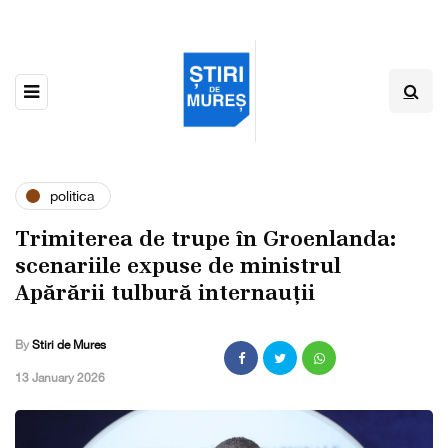
politica
Trimiterea de trupe în Groenlanda:
scenariile expuse de ministrul
Apărării tulbură internauții
By
Stiri de Mures
,
13 January 2026