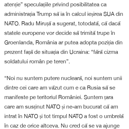
atenție” speculațiile privind posibilitatea ca
administrația Trump să ia în calcul ieșirea SUA din
NATO. Radu Miruță a sugerat, totodată, că dacă
statele europene vor decide să trimită trupe în
Groenlanda, România ar putea adopta poziția din
prezent față de situația din Ucraina: “fără cizma
soldatului român pe teren”.
“Noi nu suntem putere nucleară, noi suntem unii
dintre cei care am văzut cum e ca Rusia să se
manifeste pe teritoriul României. Suntem țara
care am susținut NATO și ne-am bucurat că am
intrat în NATO și tot timpul NATO a fost o umbrelă
în caz de orice altceva. Nu cred că se va ajunge