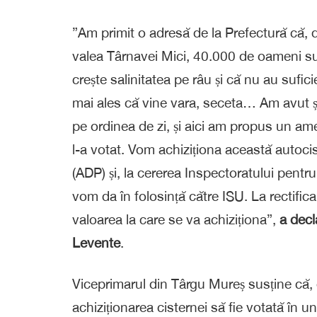
”Am primit o adresă de la Prefectură că, d
valea Târnavei Mici, 40.000 de oameni su
crește salinitatea pe râu și că nu au sufic
mai ales că vine vara, seceta… Am avut șe
pe ordinea de zi, și aici am propus un a
l-a votat. Vom achiziționa această autoci
(ADP) și, la cererea Inspectoratului pentr
vom da în folosință către ISU. La rectifi
valoarea la care se va achiziționa”,
a dec
Levente
.
Viceprimarul din Târgu Mureș susține că, 
achiziționarea cisternei să fie votată în un