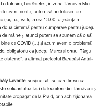
ă o folosim, bineînțeles, în zona Târnavei Mici.
au alte evenimente, putem să ne folosim de
joi, n.r.) va fi, la ora 13:00, o ședință a
a doua cisternă pentru cumpărare pentru județul
nța de mâine și atunci putem să spunem că o să
ut bine de COVID (…) și acum avem o problemă
ic, obligatoriu ca județul Mureș și orașul Târgu
e cisterne”, a afirmat prefectul Barabási Antal-
hály Levente
, susține că i se pare firesc ca
te solidaritatea față de locuitorii din Târnăveni și
nitate propagat de la Praid, prin achiziționarea
tabile.