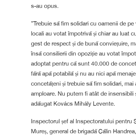
s-au opus.
”Trebuie să fim solidari cu oamenii de pe v
locali au votat împotrivă și chiar au luat 
gest de respect și de bună conviețuire, m
însă consilierii din opoziție au votat împo
adoptat pentru că sunt 40.000 de concetă
fără apă potabilă și nu au nici apă menaje
concetățeni și trebuie să fim solidari, mai
amploare. Nu putem fi atât de insensibili ș
adăugat Kovács Mihály Levente.
Inspectorul șef al Inspectoratului pentru S
Mureș, general de brigadă Călin Handrea, 