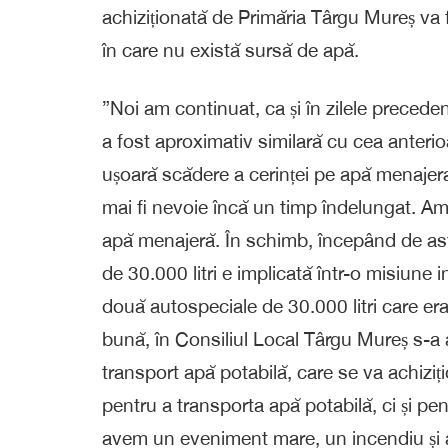
achiziționată de Primăria Târgu Mureș va fi
în care nu există sursă de apă.
”Noi am continuat, ca și în zilele precede
a fost aproximativ similară cu cea anterio
ușoară scădere a cerinței pe apă menajeră
mai fi nevoie încă un timp îndelungat. A
apă menajeră. În schimb, începând de ast
de 30.000 litri e implicată într-o misiun
două autospeciale de 30.000 litri care erau
bună, în Consiliul Local Târgu Mureș s-a 
transport apă potabilă, care se va achiziț
pentru a transporta apă potabilă, ci și pe
avem un eveniment mare, un incendiu și 