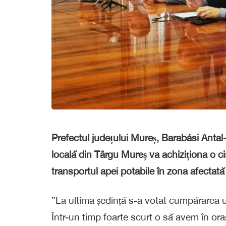
Prefectul județului Mureș, Barabási Antal-
locală din Târgu Mureș va achiziționa o ci
transportul apei potabile în zona afectată
”La ultima ședință s-a votat cumpărarea un
Într-un timp foarte scurt o să avem în or