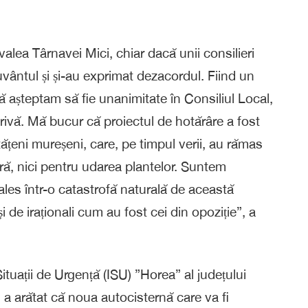
alea Târnavei Mici, chiar dacă unii consilieri
cuvântul și și-au exprimat dezacordul. Fiind un
ă așteptam să fie unanimitate în Consiliul Local,
trivă. Mă bucur că proiectul de hotărâre a fost
țeni mureșeni, care, pe timpul verii, au rămas
ră, nici pentru udarea plantelor. Suntem
 ales într-o catastrofă naturală de această
i de iraționali cum au fost cei din opoziție”, a
ituații de Urgență (ISU) ”Horea” al județului
a arătat că noua autocisternă care va fi