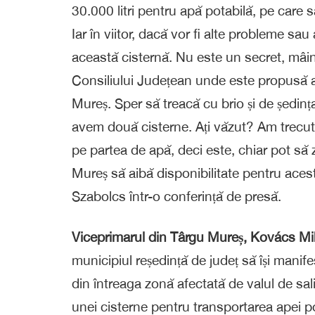
30.000 litri pentru apă potabilă, pe care s
Iar în viitor, dacă vor fi alte probleme s
această cisternă. Nu este un secret, mâine (
Consiliului Județean unde este propusă 
Mureș. Sper să treacă cu brio și de ședi
avem două cisterne. Ați văzut? Am trec
pe partea de apă, deci este, chiar pot să z
Mureș să aibă disponibilitate pentru acest
Szabolcs într-o conferință de presă.
Viceprimarul din Târgu Mureș, Kovács Mi
municipiul reședință de județ să își manifes
din întreaga zonă afectată de valul de sali
unei cisterne pentru transportarea apei po