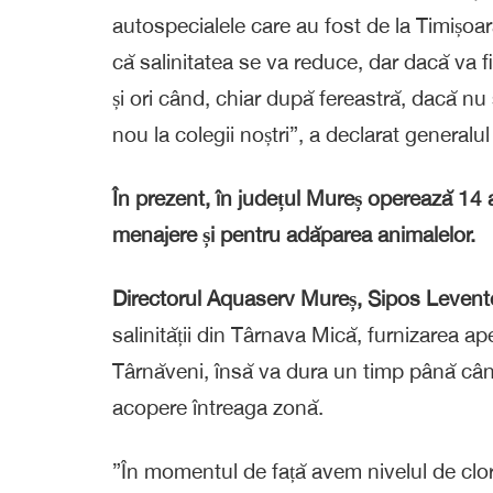
autospecialele care au fost de la Timișoa
că salinitatea se va reduce, dar dacă va f
și ori când, chiar după fereastră, dacă n
nou la colegii noștri”, a declarat generalu
În prezent, în județul Mureș operează 14 
menajere și pentru adăparea animalelor.
Directorul Aquaserv Mureș, Sipos Levent
salinității din Târnava Mică, furnizarea ap
Târnăveni, însă va dura un timp până cân
acopere întreaga zonă.
”În momentul de față avem nivelul de clor