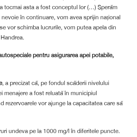
ra tocmai asta a fost conceptul lor (…) Sperăm
i nevoie în continuare, vom avea sprijin național
u se vor schimba lucrurile, vom putea apela din
l Handrea.
autospeciale pentru asigurarea apei potabile,
e
, a precizat că, pe fondul scăderii nivelului
ei menajere a fost reluată în municipiul
d rezervoarele vor ajunge la capacitatea care să
uri undeva pe la 1000 mg/l în diferitele puncte.