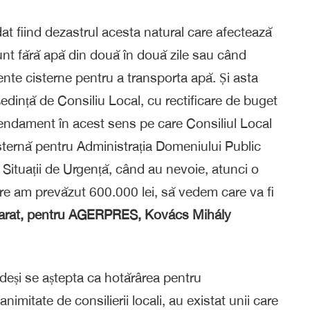
at fiind dezastrul acesta natural care afectează
nt fără apă din două în două zile sau când
iente cisterne pentru a transporta apă. Și asta
dință de Consiliu Local, cu rectificare de buget
mendament în acest sens pe care Consiliul Local
sternă pentru Administrația Domeniului Public
u Situații de Urgență, când au nevoie, atunci o
care am prevăzut 600.000 lei, să vedem care va fi
larat, pentru AGERPRES, Kovács Mihály
deși se aștepta ca hotărârea pentru
animitate de consilierii locali, au existat unii care