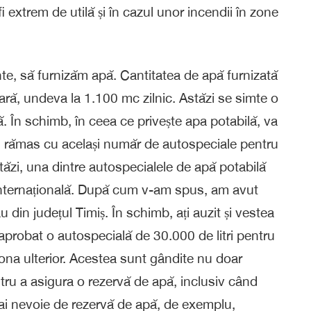
 extrem de utilă și în cazul unor incendii în zone
nte, să furnizăm apă. Cantitatea de apă furnizată
ară, undeva la 1.100 mc zilnic. Astăzi se simte o
. În schimb, în ceea ce privește apa potabilă, va
m rămas cu același număr de autospeciale pentru
ăzi, una dintre autospecialele de apă potabilă
e internațională. După cum v-am spus, am avut
 din județul Timiș. În schimb, ați auzit și vestea
aprobat o autospecială de 30.000 de litri pentru
iona ulterior. Acestea sunt gândite nu doar
ntru a asigura o rezervă de apă, inclusiv când
ai nevoie de rezervă de apă, de exemplu,