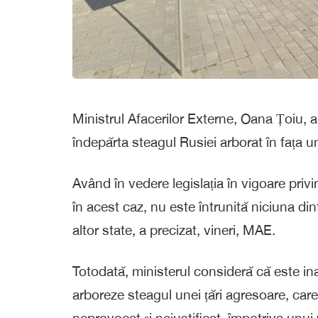
Ministrul Afacerilor Externe, Oana Țoiu, a
îndepărta steagul Rusiei arborat în fața une
Având în vedere legislația în vigoare priv
în acest caz, nu este întrunită niciuna din
altor state, a precizat, vineri, MAE.
Totodată, ministerul consideră că este ina
arboreze steagul unei țări agresoare, car
neprovocat și nejustificat, împotriva unui