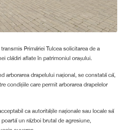
 transmis Primăriei Tulcea solicitarea de a
i clădiri aflate în patrimoniul orașului.
ind arborarea drapelului național, se constată că,
tre condițiile care permit arborarea drapelelor
cceptabil ca autoritățile naționale sau locale să
e poartă un război brutal de agresiune,
 vecin suveran.