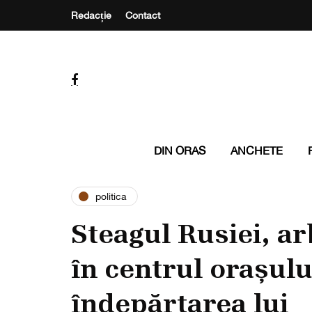
Redacție
Contact
DIN ORAS
ANCHETE
politica
Steagul Rusiei, ar
în centrul orașul
îndepărtarea lui