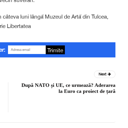
n câteva luni lângă Muzeul de Artă din Tulcea,
rie Libertatea
er:
Trimite
Next
După NATO și UE, ce urmează? Aderarea
la Euro ca proiect de țară