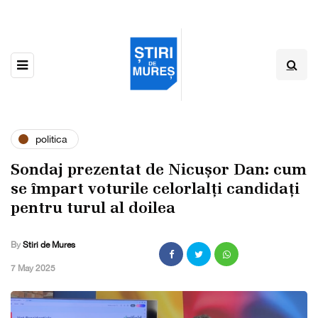
politica
Sondaj prezentat de Nicușor Dan: cum
se împart voturile celorlalți candidați
pentru turul al doilea
By
Stiri de Mures
,
7 May 2025