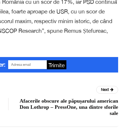
 din România cu un scor de 17%, iar PSD continuă
eilea, foarte aproape de USR, cu un scor de
corul maxim, respectiv minim istoric, de când
e INSCOP Research”, spune Remus Ștefureac,
er:
Trimite
Next
Afacerile obscure ale păpușarului american
Don Lothrop – PressOne, una dintre sforile
sale