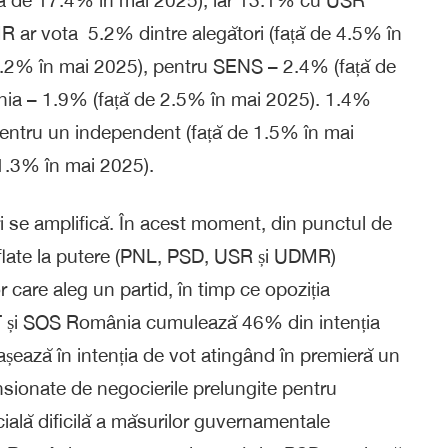
 ar vota 5.2% dintre alegători (față de 4.5% în
.2% în mai 2025), pentru SENS – 2.4% (față de
ia – 1.9% (față de 2.5% în mai 2025). 1.4%
 pentru un independent (față de 1.5% în mai
 1.3% în mai 2025).
ri se amplifică. În acest moment, din punctul de
 aflate la putere (PNL, PSD, USR și UDMR)
 care aleg un partid, în timp ce opoziția
 și SOS România cumulează 46% din intenția
așează în intenția de vot atingând în premieră un
sionate de negocierile prelungite pentru
ială dificilă a măsurilor guvernamentale