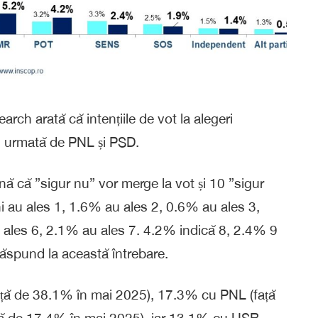
h arată că intențiile de vot la alegeri
, urmată de PNL și PSD.
nă că ”sigur nu” vor merge la vot și 10 ”sigur
i au ales 1, 1.6% au ales 2, 0.6% au ales 3,
 ales 6, 2.1% au ales 7. 4.2% indică 8, 2.4% 9
răspund la această întrebare.
ață de 38.1% în mai 2025), 17.3% cu PNL (față
ă de 17.4% în mai 2025), iar 13.1% cu USR