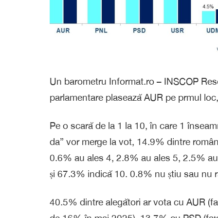
Un barometru Informat.ro – INSCOP Researc
parlamentare plasează AUR pe prmul loc
Pe o scară de la 1 la 10, în care 1 înseam
da” vor merge la vot, 14.9% dintre român
0.6% au ales 4, 2.8% au ales 5, 2.5% au
și 67.3% indică 10. 0.8% nu știu sau nu 
40.5% dintre alegători ar vota cu AUR (f
de 16% în mai 2025), 13.7% cu PSD (faț