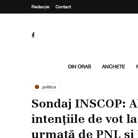
Redacție
Contact
DIN ORAS
ANCHETE
politica
Sondaj INSCOP: A
intențiile de vot 
urmată de PNL și