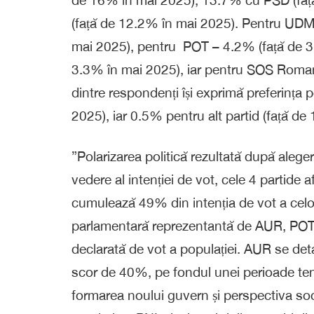
(față de 12.2% în mai 2025). Pentru UDMR
mai 2025), pentru POT – 4.2% (față de 3
3.3% în mai 2025), iar pentru SOS Roman
dintre respondenți își exprimă preferința
2025), iar 0.5% pentru alt partid (față de
”Polarizarea politică rezultată după alege
vedere al intenției de vot, cele 4 partide
cumulează 49% din intenția de vot a celor
parlamentară reprezentantă de AUR, POT
declarată de vot a populației. AUR se det
scor de 40%, pe fondul unei perioade ten
formarea noului guvern și perspectiva soc