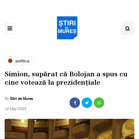
politica
Simion, supărat că Bolojan a spus cu
cine votează la prezidențiale
By
Stiri de Mures
,
12 May 2025