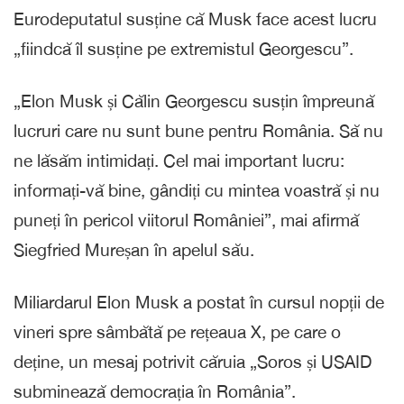
Eurodeputatul susține că Musk face acest lucru
„fiindcă îl susține pe extremistul Georgescu”.
„Elon Musk și Călin Georgescu susțin împreună
lucruri care nu sunt bune pentru România. Să nu
ne lăsăm intimidați. Cel mai important lucru:
informați-vă bine, gândiți cu mintea voastră și nu
puneți în pericol viitorul României”, mai afirmă
Siegfried Mureșan în apelul său.
Miliardarul Elon Musk a postat în cursul nopții de
vineri spre sâmbătă pe rețeaua X, pe care o
deține, un mesaj potrivit căruia „Soros și USAID
subminează democrația în România”.