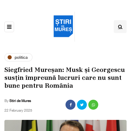
politica
Siegfried Mureșan: Musk și Georgescu
susțin împreună lucruri care nu sunt
bune pentru România
By
Stiri de Mures
,
22 February 2025