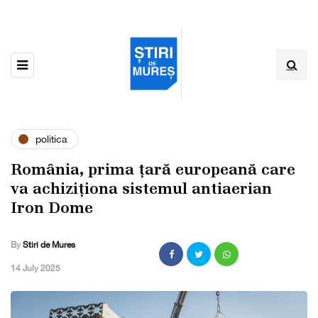
politica
România, prima țară europeană care
va achiziționa sistemul antiaerian
Iron Dome
By
Stiri de Mures
,
14 July 2025