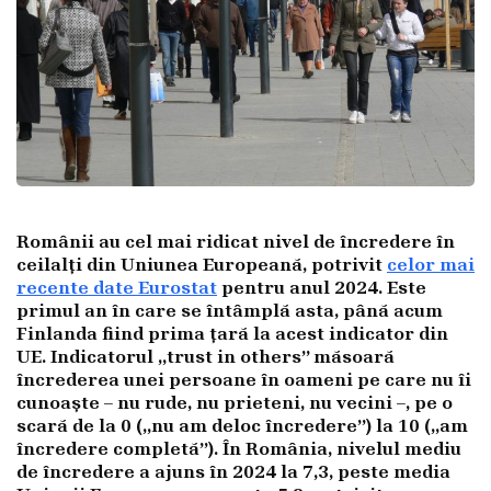
Românii au cel mai ridicat nivel de încredere în
ceilalți din Uniunea Europeană, potrivit
celor mai
recente date Eurostat
pentru anul 2024. Este
primul an în care se întâmplă asta, până acum
Finlanda fiind prima țară la acest indicator din
UE. Indicatorul „trust in others” măsoară
încrederea unei persoane în oameni pe care nu îi
cunoaște – nu rude, nu prieteni, nu vecini –, pe o
scară de la 0 („nu am deloc încredere”) la 10 („am
încredere completă”). În România, nivelul mediu
de încredere a ajuns în 2024 la 7,3, peste media