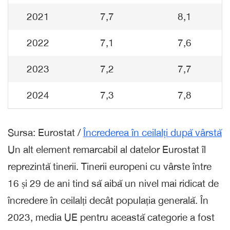
2021
7,7
8,1
2022
7,1
7,6
2023
7,2
7,7
2024
7,3
7,8
Sursa: Eurostat /
Încrederea în ceilalți după vârstă
Un alt element remarcabil al datelor Eurostat îl
reprezintă tinerii. Tinerii europeni cu vârste între
16 și 29 de ani tind să aibă un nivel mai ridicat de
încredere în ceilalți decât populația generală. În
2023, media UE pentru această categorie a fost