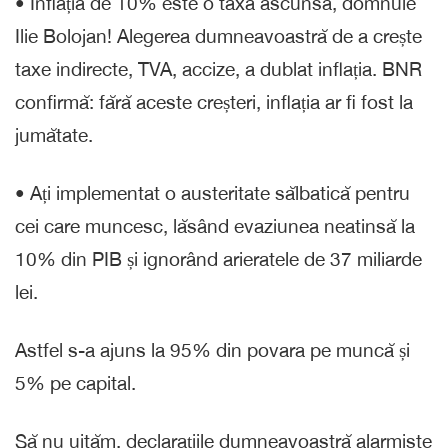
•⁠ Inflația de 10% este o taxă ascunsă, domnule
Ilie Bolojan! Alegerea dumneavoastră de a crește
taxe indirecte, TVA, accize, a dublat inflația. BNR
confirmă: fără aceste creșteri, inflația ar fi fost la
jumătate.
•⁠ Ați implementat o austeritate sălbatică pentru
cei care muncesc, lăsând evaziunea neatinsă la
10% din PIB și ignorând arieratele de 37 miliarde
lei.
Astfel s-a ajuns la 95% din povara pe muncă și
5% pe capital.
Să nu uităm, declarațiile dumneavoastră alarmiste