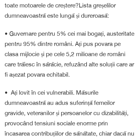
toate motoarele de creștere?Lista greșelilor
dumneavoastră este lungă și dureroasă:
•⁠ ⁠Guvernare pentru 5% cei mai bogați, austeritate
pentru 95% dintre români. Ați pus povara pe
clasa mijlocie și pe cele 5,2 milioane de români
care trăiesc în sărăcie, refuzând alte soluții care ar
fi așezat povara echitabil.
•⁠ ⁠Ați lovit în cei vulnerabili. Măsurile
dumneavoastră au adus suferință femeilor
gravide, veteranilor și persoanelor cu dizabilități,
provocând tensiuni sociale enorme prin
încasarea contribuțiilor de sănătate, chiar dacă nu