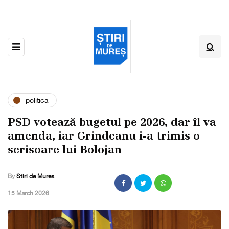
politica
PSD votează bugetul pe 2026, dar îl va
amenda, iar Grindeanu i-a trimis o
scrisoare lui Bolojan
By
Stiri de Mures
,
15 March 2026