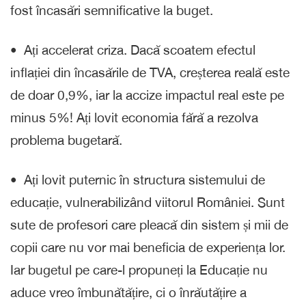
fost încasări semnificative la buget.
•⁠ ⁠Ați accelerat criza. Dacă scoatem efectul
inflației din încasările de TVA, creșterea reală este
de doar 0,9%, iar la accize impactul real este pe
minus 5%! Ați lovit economia fără a rezolva
problema bugetară.
•⁠ Ați lovit puternic în structura sistemului de
educație, vulnerabilizând viitorul României. Sunt
sute de profesori care pleacă din sistem și mii de
copii care nu vor mai beneficia de experiența lor.
Iar bugetul pe care-l propuneți la Educație nu
aduce vreo îmbunătățire, ci o înrăutățire a