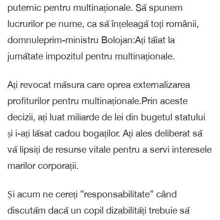
puternic pentru multinaționale. Să spunem
lucrurilor pe nume, ca să înțeleagă toți românii,
domnuleprim-ministru Bolojan:Ați tăiat la
jumătate impozitul pentru multinaționale.
Ați revocat măsura care oprea externalizarea
profiturilor pentru multinaționale.Prin aceste
decizii, ați luat miliarde de lei din bugetul statului
și i-ați lăsat cadou bogaților. Ați ales deliberat să
vă lipsiți de resurse vitale pentru a servi interesele
marilor corporații.
Și acum ne cereți ”responsabilitate” când
discutăm dacă un copil dizabilități trebuie să