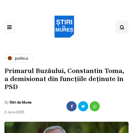
politica
Primarul Buzăului, Constantin Toma,
a demisionat din funcțiile deținute în
PSD
By
Stiri de Mures
,
2 June 2026