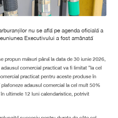
rburanților nu se află pe agenda oficială a
 reuniunea Executivului a fost amânată
 se propun măsuri până la data de 30 iunie 2026,
ar adausul comercial practicat va fi limitat ”la cel
omercial practicat pentru aceste produse în
să plafoneze adausul comercial la cel mult 50%
n ultimele 12 luni calendaristice, potrivit
 prelungită succesiv pentru durate de câte cel