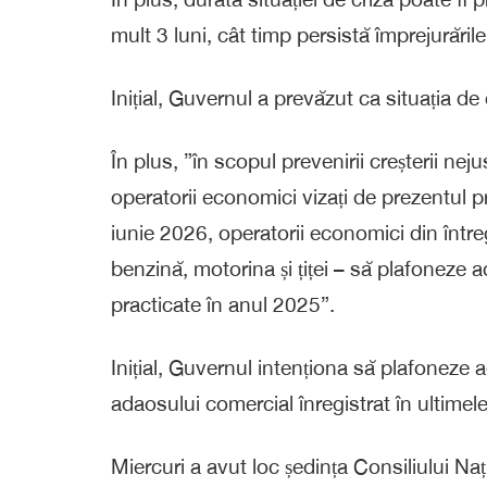
mult 3 luni, cât timp persistă împrejurăril
Inițial, Guvernul a prevăzut ca situația de 
În plus, ”în scopul prevenirii creșterii ne
operatorii economici vizați de prezentul p
iunie 2026, operatorii economici din întreg
benzină, motorina și țiței – să plafoneze a
practicate în anul 2025”.
Inițial, Guvernul intenționa să plafoneze
adaosului comercial înregistrat în ultimele
Miercuri a avut loc ședința Consiliului Naț