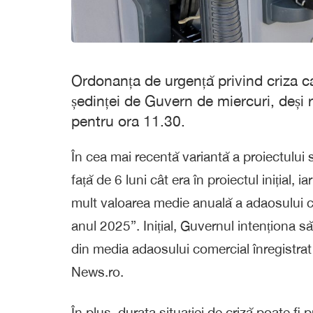
Ordonanța de urgență privind criza ca
ședinței de Guvern de miercuri, deși
pentru ora 11.30.
În cea mai recentă variantă a proiectului
față de 6 luni cât era în proiectul inițial, i
mult valoarea medie anuală a adaosului c
anul 2025”. Inițial, Guvernul intenționa 
din media adaosului comercial înregistrat î
News.ro.
În plus, durata situației de criză poate fi