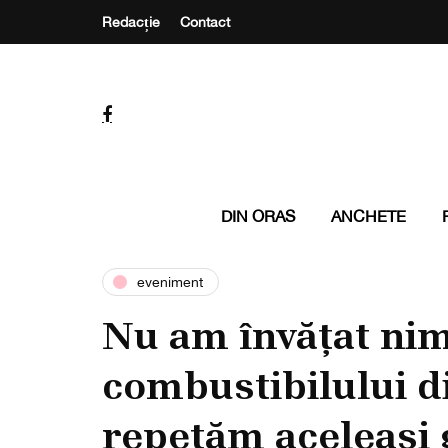
Redacție
Contact
DIN ORAS
ANCHETE
eveniment
Nu am învățat nim
combustibilului d
repetăm aceleași g