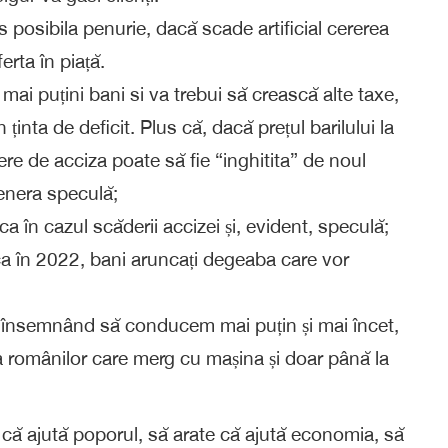
 posibila penurie, dacă scade artificial cererea
erta în piață.
 mai puțini bani si va trebui să crească alte taxe,
 ținta de deficit. Plus că, dacă prețul barilului la
ere de acciza poate să fie “inghitita” de noul
genera speculă;
ca în cazul scăderii accizei și, evident, speculă;
ca în 2022, bani aruncați degeaba care vor
însemnând să conducem mai puțin și mai încet,
românilor care merg cu mașina și doar până la
e că ajută poporul, să arate că ajută economia, să