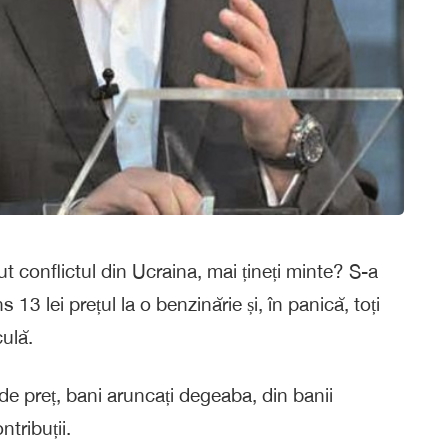
t conflictul din Ucraina, mai țineți minte? S-a
 13 lei prețul la o benzinărie și, în panică, toți
ulă.
 preț, bani aruncați degeaba, din banii
ntribuții.