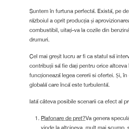
Suntem în furtuna perfectă. Există, pe de
războiul a oprit producția și aprovizionare
combustibil, uitați-va la cozile din benzină
drumuri.
Cel mai greșit lucru ar fi ca statul să inte
contribuții să fie dați pentru orice altceva
funcționează legea cererii si ofertei. Și, î
globală care încă este turbulentă.
Iată câteva posibile scenarii ca efect al p
Plafonare de pret?
Va genera speculă:
vinde la altcineva, mult mai scump, si