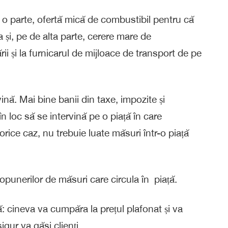
 o parte, ofertă mică de combustibil pentru că
a și, pe de alta parte, cerere mare de
rii și la furnicarul de mijloace de transport de pe
rvină. Mai bine banii din taxe, impozite și
 în loc să se intervină pe o piață în care
n orice caz, nu trebuie luate măsuri într-o piață
ropunerilor de măsuri care circula în piață.
 cineva va cumpăra la prețul plafonat și va
gur va găsi clienți.