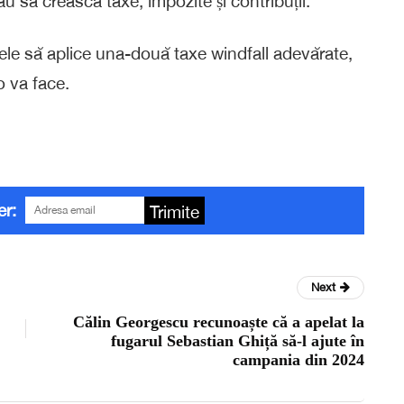
 să crească taxe, impozite și contribuții.
vele să aplice una-două taxe windfall adevărate,
o va face.
er:
Trimite
Next
Călin Georgescu recunoaște că a apelat la
fugarul Sebastian Ghiță să-l ajute în
campania din 2024