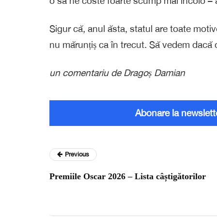
o să ne coste foarte scump mai încolo – au
Sigur că, anul ăsta, statul are toate moti
nu mărunțiș ca în trecut. Să vedem dacă 
un comentariu de Dragoș Damian
Abonare la newslett
Previous
Premiile Oscar 2026 – Lista câștigătorilor