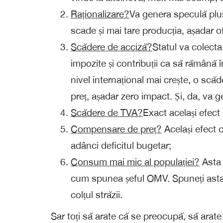
Raționalizare?
Va genera speculă plus
scade și mai tare producția, așadar of
Scădere de acciză?
Statul va colecta
impozite și contribuții ca să rămână în
nivel internațional mai crește, o scăd
preț, așadar zero impact. Și, da, va 
Scădere de TVA?
Exact același efect 
Compensare de preț?
Același efect 
adânci deficitul bugetar;
Consum mai mic al populației?
Asta 
cum spunea șeful OMV. Spuneți asta 
colțul străzii.
Sar toți să arate că se preocupă, să arat