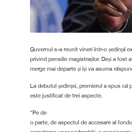
Guvernul s-a reunit vineri într-o ședință 
privind pensiile magistraților. Deși a fost
merge mai departe și își va asuma răspun
La debutul ședinței, premierul a spus că pr
este justificat de trei aspecte.
“Pe de
o parte, de aspectul de accesare al fondur
corectarea unor nedreptăți, o pensionare p