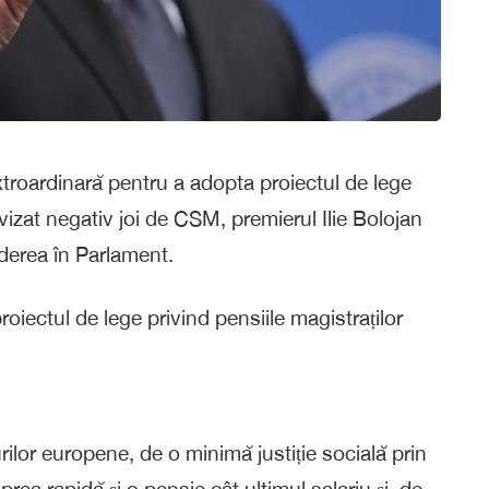
extroardinară pentru a adopta proiectul de lege
 avizat negativ joi de CSM, premierul Ilie Bolojan
derea în Parlament.
oiectul de lege privind pensiile magistraților
ilor europene, de o minimă justiție socială prin
rea rapidă și o pensie cât ultimul salariu și, de