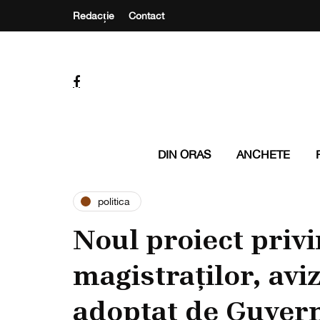
Redacție
Contact
DIN ORAS
ANCHETE
politica
Noul proiect priv
magistraților, avi
adoptat de Guver