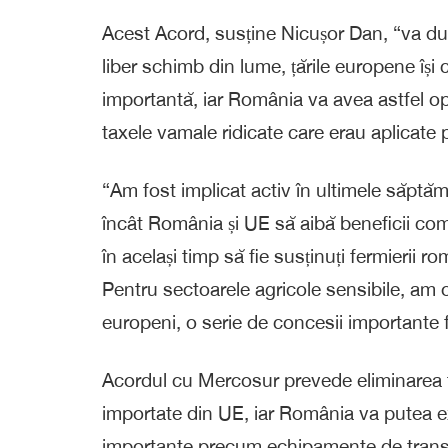
Acest Acord, susține Nicușor Dan, “va du
liber schimb din lume, țările europene își
importantă, iar România va avea astfel o
taxele vamale ridicate care erau aplicate 
“Am fost implicat activ în ultimele săptămân
încât România și UE să aibă beneficii co
în același timp să fie susținuți fermierii 
Pentru sectoarele agricole sensibile, am o
europeni, o serie de concesii importante f
Acordul cu Mercosur prevede eliminarea 
importate din UE, iar România va putea 
importante precum echipamente de transp