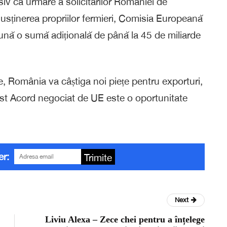
usiv ca urmare a solicitărilor României de
usținerea propriilor fermieri, Comisia Europeană
nă o sumă adițională de până la 45 de miliarde
e, România va câștiga noi piețe pentru exporturi,
cest Acord negociat de UE este o oportunitate
er:
Trimite
Next
Liviu Alexa – Zece chei pentru a înțelege