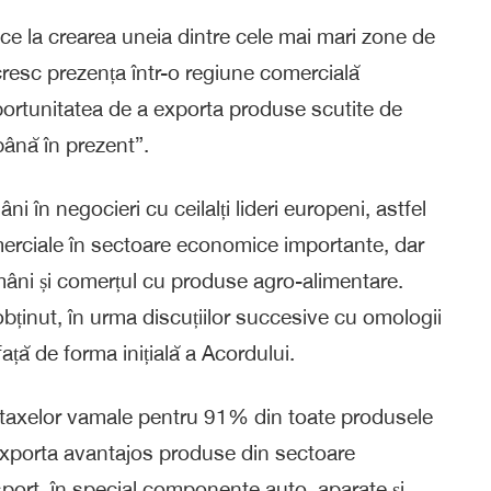
ce la crearea uneia dintre cele mai mari zone de
 cresc prezența într-o regiune comercială
portunitatea de a exporta produse scutite de
până în prezent”.
i în negocieri cu ceilalți lideri europeni, astfel
merciale în sectoare economice importante, dar
români și comerțul cu produse agro-alimentare.
bținut, în urma discuțiilor succesive cu omologii
ață de forma inițială a Acordului.
taxelor vamale pentru 91% din toate produsele
exporta avantajos produse din sectoare
ort, în special componente auto, aparate și