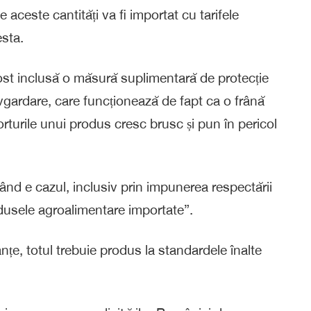
aceste cantități va fi importat cu tarifele
esta.
ost inclusă o măsură suplimentară de protecție
lvgardare, care funcționează de fapt ca o frână
rturile unui produs cresc brusc și pun în pericol
ând e cazul, inclusiv prin impunerea respectării
dusele agroalimentare importate”.
anțe, totul trebuie produs la standardele înalte