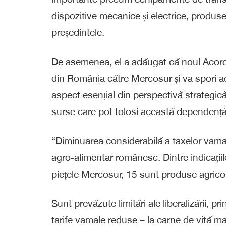
dispozitive mecanice și electrice, produse
președintele.
De asemenea, el a adăugat că noul Acord v
din România către Mercosur și va spori acc
aspect esențial din perspectivă strategic
surse care pot folosi această dependență
“Diminuarea considerabilă a taxelor vamale
agro-alimentar românesc. Dintre indicații
piețele Mercosur, 15 sunt produse agrico
Sunt prevăzute limitări ale liberalizării, pri
tarife vamale reduse – la carne de vită 