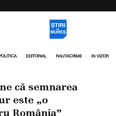
POLITICA
EDITORIAL
RAUTACISME
IN VIZOR
ine că semnarea
ur este „o
tru România”