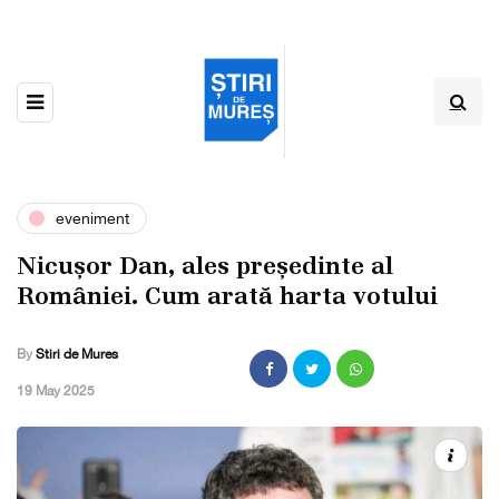
eveniment
Nicușor Dan, ales președinte al
României. Cum arată harta votului
By
Stiri de Mures
,
19 May 2025