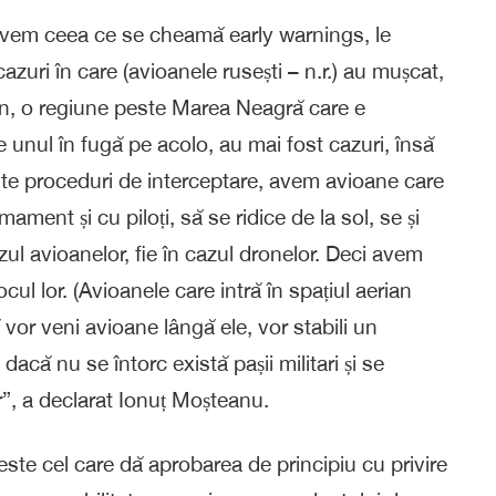
 avem ceea ce se cheamă early warnings, le
zuri în care (avioanele rusești – n.r.) au mușcat,
on, o regiune peste Marea Neagră care e
e unul în fugă pe acolo, au mai fost cazuri, însă
ste proceduri de interceptare, avem avioane care
ament și cu piloți, să se ridice de la sol, se și
azul avioanelor, fie în cazul dronelor. Deci avem
locul lor. (Avioanele care intră în spațiul aerian
ă vor veni avioane lângă ele, vor stabili un
dacă nu se întorc există pașii militari și se
r”, a declarat Ionuț Moșteanu.
este cel care dă aprobarea de principiu cu privire