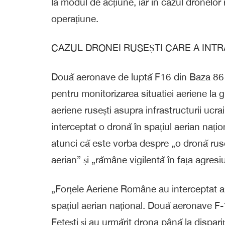
la modul de acțiune, iar în cazul dronelo
operațiune.
CAZUL DRONEI RUSEȘTI CARE A INTR
Două aeronave de luptă F16 din Baza 86 A
pentru monitorizarea situatiei aeriene la 
aeriene rusești asupra infrastructurii ucr
interceptat o dronă în spațiul aerian națio
atunci că este vorba despre „o dronă ruse
aerian” și „rămâne vigilentă în fața agresiu
„Forțele Aeriene Române au interceptat as
spațiul aerian național. Două aeronave F-
Fetești și au urmărit drona până la dispari