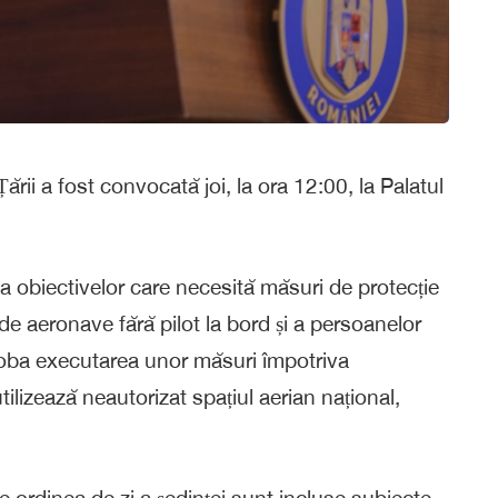
rii a fost convocată joi, la ora 12:00, la Palatul
rea obiectivelor care necesită măsuri de protecție
de aeronave fără pilot la bord și a persoanelor
roba executarea unor măsuri împotriva
tilizează neautorizat spațiul aerian național,
e ordinea de zi a ședinței sunt incluse subiecte