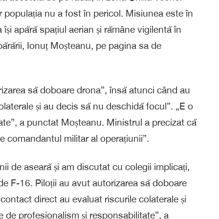
r populația nu a fost în pericol. Misiunea este în
își apără spațiul aerian și rămâne vigilentă în
 Apărării, Ionuț Moșteanu, pe pagina sa de
torizarea să doboare drona”, însă atunci când au
colaterale și au decis să nu deschidă focul”. „E o
ate”, a punctat Moșteanu. Ministrul a precizat că
e comandantul militar al operațiunii”.
ii de aseară și am discutat cu colegii implicați,
 de F-16. Piloții au avut autorizarea să doboare
ontact direct au evaluat riscurile colaterale și
 de profesionalism și responsabilitate”, a