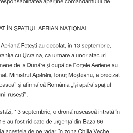
r responsabilitatea aparține comandantului de
AT ÎN SPAȚIUL AERIAN NAȚIONAL
eriană Fetești au decolat, în 13 septembrie,
granița cu Ucraina, ca urmare a unor atacuri
ainene de la Dunăre și după ce Forțele Aeriene au
nal. Ministrul Apărării, Ionuț Moșteanu, a precizat
ască” și afirmă că România „își apără spațiul
nii rusești”.
tăzi, 13 septembrie, o dronă rusească intrată în
16 au fost ridicate de urgență din Baza 86
ția acesteia de pe radar, în zona Chilia Veche.