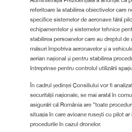
referitoare la stabilirea obiectivelor care
specifice sistemelor de aeronave fără pilot
echipamentelor și sistemelor tehnice pent
stabilirea persoanelor care au dreptul d
măsuri împotriva aeronavelor și a vehicule
aerian național și pentru stabilirea proced
întreprinse pentru controlul utilizării spați
În cadrul ședinței Consiliului vor fi analiz
securității naționale, se mai arată în comu
asigurări că România are ”toate procedurile
situația în care avioane rusești cu pilot ar int
procedurile în cazul dronelor.