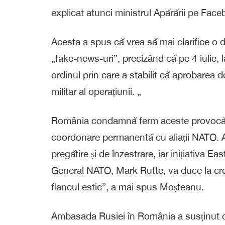
explicat atunci ministrul Apărării pe Face
Acesta a spus că vrea să mai clarifice o da
„fake-news-uri”, precizând că pe 4 iulie, 
ordinul prin care a stabilit că aprobarea
militar al operațiunii. „
România condamnă ferm aceste provocări 
coordonare permanentă cu aliații NATO. 
pregătire și de înzestrare, iar inițiativa E
General NATO, Mark Rutte, va duce la creș
flancul estic”, a mai spus Moșteanu.
Ambasada Rusiei în România a susținut că