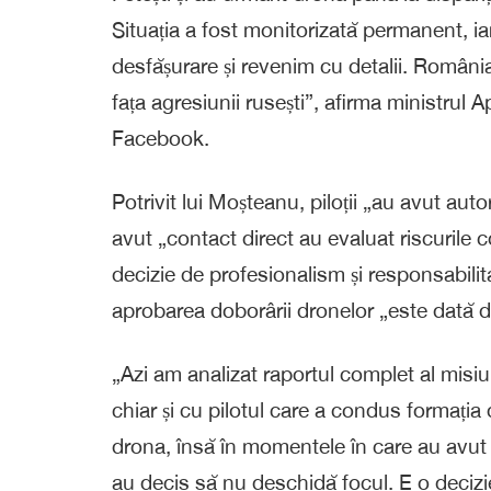
Situația a fost monitorizată permanent, ia
desfășurare și revenim cu detalii. România 
fața agresiunii rusești”, afirma ministrul
Facebook.
Potrivit lui Moșteanu, piloții „au avut au
avut „contact direct au evaluat riscurile 
decizie de profesionalism și responsabilit
aprobarea doborârii dronelor „este dată d
„Azi am analizat raportul complet al misiun
chiar și cu pilotul care a condus formația
drona, însă în momentele în care au avut c
au decis să nu deschidă focul. E o decizie