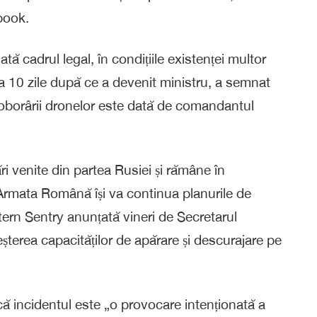
book.
tă cadrul legal, în condițiile existenței multor
la 10 zile după ce a devenit ministru, a semnat
 doborârii dronelor este dată de comandantul
venite din partea Rusiei și rămâne în
Armata Română își va continua planurile de
astern Sentry anunțată vineri de Secretarul
terea capacităților de apărare și descurajare pe
 incidentul este „o provocare intenționată a