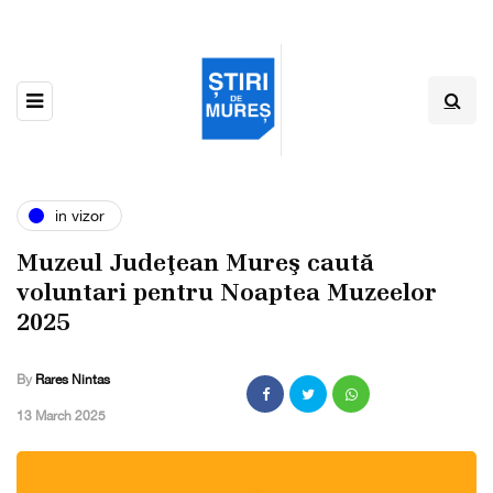
in vizor
Muzeul Judeţean Mureş caută
voluntari pentru Noaptea Muzeelor
2025
By
Rares Nintas
,
13 March 2025