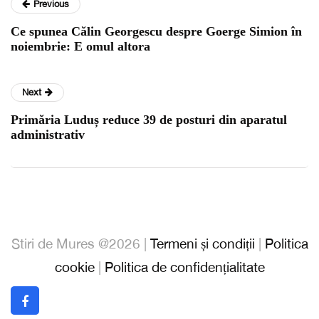
Previous
Ce spunea Călin Georgescu despre Goerge Simion în
noiembrie: E omul altora
Next
Primăria Luduș reduce 39 de posturi din aparatul
administrativ
Stiri de Mures @2026 |
Termeni și condiții
|
Politica
cookie
|
Politica de confidențialitate