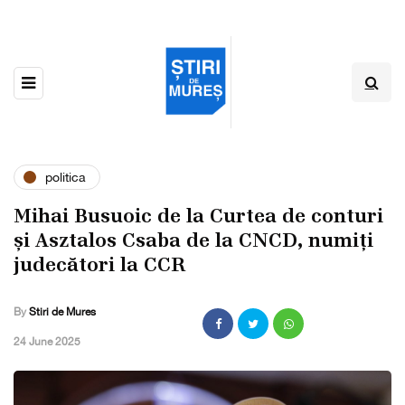
politica
Mihai Busuoic de la Curtea de conturi
și Asztalos Csaba de la CNCD, numiți
judecători la CCR
By
Stiri de Mures
,
24 June 2025