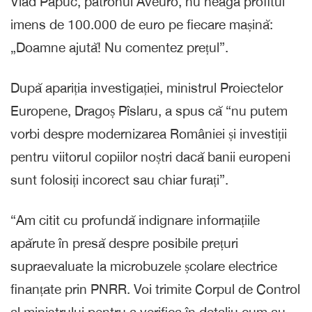
Vlad Papuc, patronul Aveuro, nu neagă profitul
imens de 100.000 de euro pe fiecare mașină:
„Doamne ajută! Nu comentez prețul”.
După apariția investigației, ministrul Proiectelor
Europene, Dragoș Pîslaru, a spus că “nu putem
vorbi despre modernizarea României și investiții
pentru viitorul copiilor noștri dacă banii europeni
sunt folosiți incorect sau chiar furați”.
“Am citit cu profundă indignare informațiile
apărute în presă despre posibile prețuri
supraevaluate la microbuzele școlare electrice
finanțate prin PNRR. Voi trimite Corpul de Control