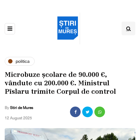
politica
Microbuze școlare de 90.000 €,
vândute cu 200.000 €. Ministrul
Pîslaru trimite Corpul de control
By
Stiri de Mures
,
12 August 2025