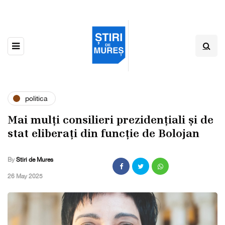
politica
Mai mulți consilieri prezidențiali și de
stat eliberați din funcție de Bolojan
By
Stiri de Mures
,
26 May 2025