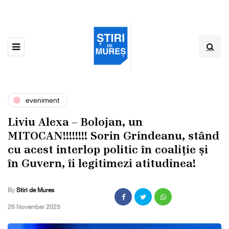
eveniment
Liviu Alexa – Bolojan, un
MITOCAN!!!!!!!! Sorin Grindeanu, stând
cu acest interlop politic în coaliție și
în Guvern, îi legitimezi atitudinea!
By
Stiri de Mures
,
26 November 2025