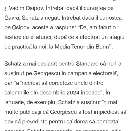
și Vadim Osipov. Întrebat dacă îl cunoștea pe
Gavra, Schatz a negat. Întrebat dacă îl cunoștea
pe Osipov, acesta a răspuns: “Da, am făcut o
testare cu el atunci, după ce a efectuat un stagiu
de practică la noi, la Media Tenor din Bonn”.
Schatz a mai declarat pentru Standard că nu l-a
susținut pe Georgescu în campania electorală,
dar “a încercat să corecteze unele dintre
calomniile din decembrie 2024 încoace”. În
ianuarie, de exemplu, Schatz a susținut în mai
multe publicații că Georgescu a fost împiedicat să
devină președinte pentru că dorea să combată
corupția. Schatz recunoaște, de asemenea, că a