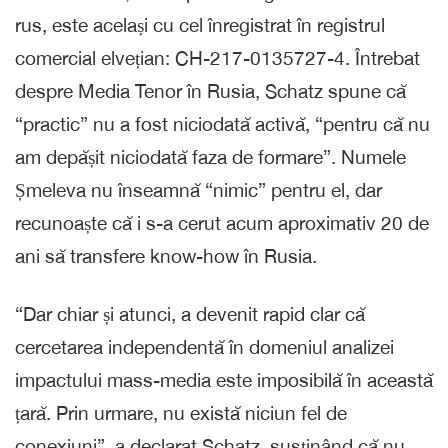
rus, este același cu cel înregistrat în registrul
comercial elvețian: CH-217-0135727-4. Întrebat
despre Media Tenor în Rusia, Schatz spune că
“practic” nu a fost niciodată activă, “pentru că nu
am depășit niciodată faza de formare”. Numele
Șmeleva nu înseamnă “nimic” pentru el, dar
recunoaște că i s-a cerut acum aproximativ 20 de
ani să transfere know-how în Rusia.
“Dar chiar și atunci, a devenit rapid clar că
cercetarea independentă în domeniul analizei
impactului mass-media este imposibilă în această
țară. Prin urmare, nu există niciun fel de
conexiuni”, a declarat Schatz, susținând că nu