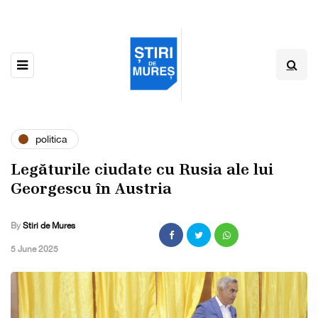
politica
Legăturile ciudate cu Rusia ale lui
Georgescu în Austria
By
Stiri de Mures
,
5 June 2025