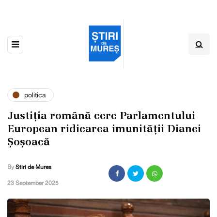
politica
Justiția română cere Parlamentului
European ridicarea imunității Dianei
Șoșoacă
By
Stiri de Mures
,
23 September 2025