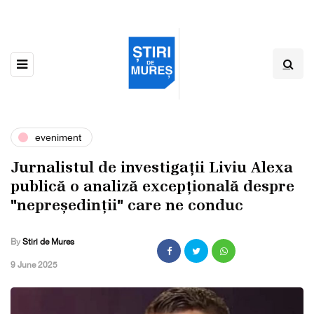
eveniment
Jurnalistul de investigații Liviu Alexa
publică o analiză excepțională despre
"nepreședinții" care ne conduc
By
Stiri de Mures
,
9 June 2025