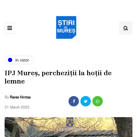
in vizor
IPJ Mureș, percheziții la hoții de
lemne
By
Rares Nintas
,
21 March 2025