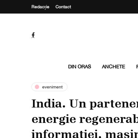
Redacție
Contact
DIN ORAS
ANCHETE
eveniment
India. Un partener
energie regenerab
informației, mașini