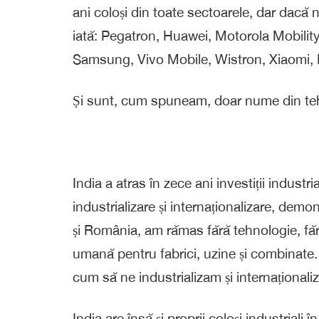
ani coloși din toate sectoarele, dar dacă n
iată: Pegatron, Huawei, Motorola Mobili
Samsung, Vivo Mobile, Wistron, Xiaomi,
Și sunt, cum spuneam, doar nume din teh
India a atras în zece ani investiții indust
industrializare și internaționalizare, dem
și România, am rămas fără tehnologie, fără
umană pentru fabrici, uzine și combinate.
cum să ne industrializam și internaționali
India are însă și proprii coloși industriali 