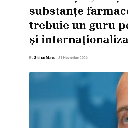
substanțe farmace
trebuie un guru p
și internaționaliz
By
Stiri de Mures
,
24 November 2025