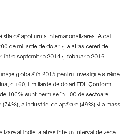
ă știa că apoi urma internaționalizarea. A dat
00 de miliarde de dolari și a atras cereri de
ari între septembrie 2014 și februarie 2016.
nație globală în 2015 pentru investițiile străine
hina, cu 60,1 miliarde de dolari FDI. Conform
ecte de 100% sunt permise în 100 de sectoare
e (74%), a industriei de apărare (49%) și a mass-
lizare al Indiei a atras într-un interval de zece