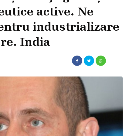
utice active. Ne
entru industrializare
are. India