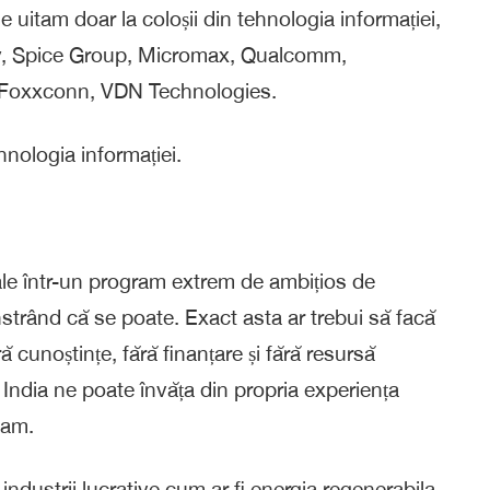
e uitam doar la coloșii din tehnologia informației,
ty, Spice Group, Micromax, Qualcomm,
 Foxxconn, VDN Technologies.
nologia informației.
riale într-un program extrem de ambițios de
onstrând că se poate. Exact asta ar trebui să facă
 cunoștințe, fără finanțare și fără resursă
 India ne poate învăța din propria experiența
zam.
în industrii lucrative cum ar fi energia regenerabila,