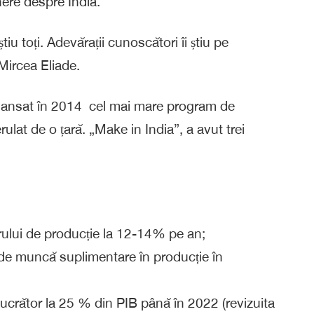
inere despre India.
tiu toți. Adevărații cunoscători îi știu pe
Mircea Eliade.
a lansat în 2014 cel mai mare program de
erulat de o țară. „Make in India”, a avut trei
orului de producție la 12-14% pe an;
 de muncă suplimentare în producție în
lucrător la 25 % din PIB până în 2022 (revizuita