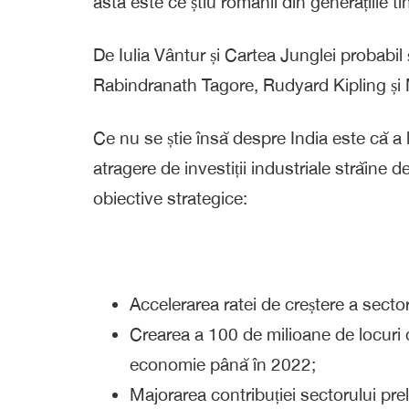
asta este ce știu românii din generațiile t
De Iulia Vântur și Cartea Junglei probabil ș
Rabindranath Tagore, Rudyard Kipling și 
Ce nu se știe însă despre India este că 
atragere de investiții industriale străine d
obiective strategice:
Accelerarea ratei de creștere a sect
Crearea a 100 de milioane de locuri
economie până în 2022;
Majorarea contribuției sectorului pre