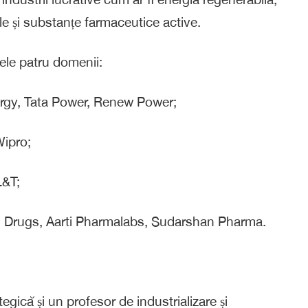
rele și substanțe farmaceutice active.
cele patru domenii:
ergy, Tata Power, Renew Power;
Wipro;
L&T;
s Drugs, Aarti Pharmalabs, Sudarshan Pharma.
egică și un profesor de industrializare și