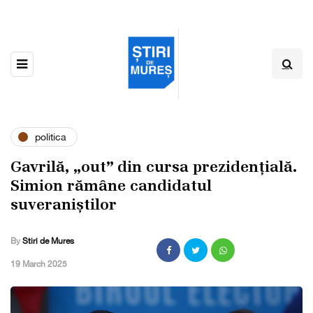
politica
Gavrilă, „out” din cursa prezidențială.
Simion rămâne candidatul
suveraniștilor
By
Stiri de Mures
,
19 March 2025