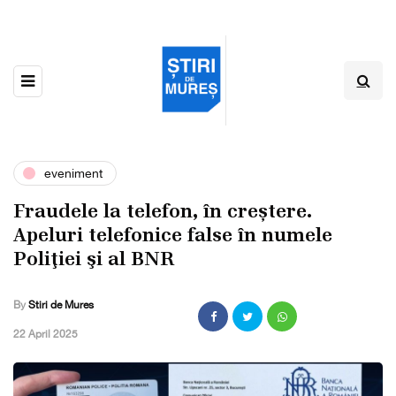
eveniment
Fraudele la telefon, în creștere.
Apeluri telefonice false în numele
Poliţiei şi al BNR
By
Stiri de Mures
,
22 April 2025