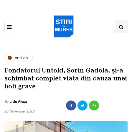
politica
Fondatorul Untold, Sorin Gadola, și-a
schimbat complet viața din cauza unei
boli grave
By
Liviu Alexa
,
26 November 2023